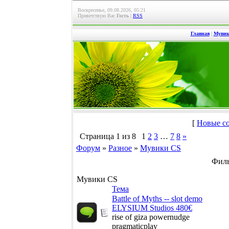
Воскресенье, 09.08.2026, 05:21
Приветствую Вас
Гость
|
RSS
Главная
|
Мувик
[
Новые с
Страница
1
из
8
1
2
3
…
7
8
»
Форум
»
Разное
»
Мувики CS
Филь
Мувики CS
Тема
Battle of Myths -- slot demo
ELYSIUM Studios 480€
rise of giza powernudge
pragmaticplay