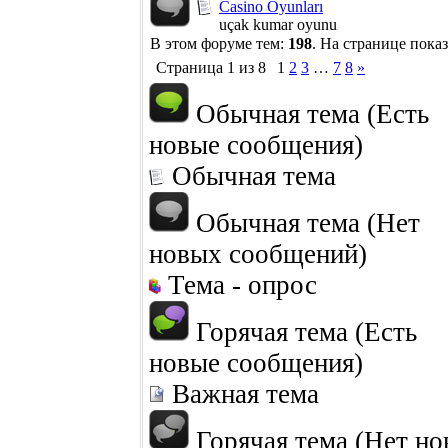
Casino Oyunları
uçak kumar oyunu
В этом форуме тем:
198
. На странице пока
Страница
1
из
8
1
2
3
…
7
8
»
Обычная тема (Есть
новые сообщения)
Обычная тема
Обычная тема (Нет
новых сообщений)
Тема - опрос
Горячая тема (Есть
новые сообщения)
Важная тема
Горячая тема (Нет н