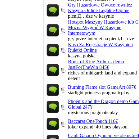
Gry Hazardowe Owoce rowniez
Kasyno Online Legalne Opinie
pieniД…dze w kasynie
Hotspot Maszyny Hazardowe lub C
Można Wygrać W Kasynie
Internetowym
gry przez internet na pieniД…dze
Kasa Za Rejestracje W Kasynie i
Ruletki Online
kasyna polska
Book of King Arthur - demo
JustForTheWin 845€
riches of midgard: land and expand
netent
Burning Flame slot GameArt 897€
starlight princess pragmaticplay
Phoenix and the Dragon demo Gam
Global 247¥
mysterious pragmaticplay
Baccarat OneTouch 116€
joker expand: 40 lines playson
Canlı Gazino Oyunları ve öte üCretl