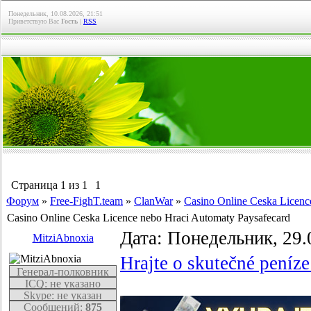
Понедельник, 10.08.2026, 21:51
Приветствую Вас
Гость
|
RSS
Страница
1
из
1
1
Форум
»
Free-FighT.team
»
ClanWar
»
Casino Online Ceska Licenc
Casino Online Ceska Licence nebo Hraci Automaty Paysafecard
Дата: Понедельник, 29.
MitziAbnoxia
Hrajte o skutečné peníze
Генерал-полковник
ICQ: не указано
Skype: не указан
Сообщений:
875