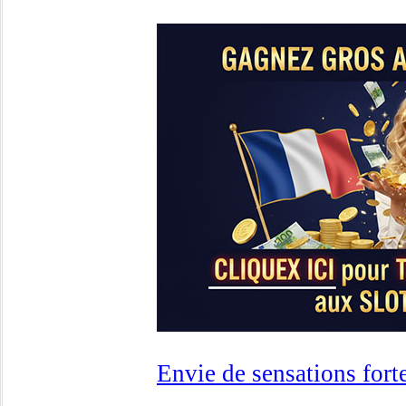
Envie de sensations forte