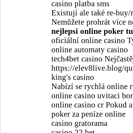
casino platba sms
Existují ale také re-buy
Nemůžete prohrát více ne
nejlepsi online poker t
oficiální online casino 
online automaty casino
tech4bet casino Nejčastě
https://elev8live.blog/
king's casino
Nаbízí sе rychlá onlіnе 
online casino uvitaci bo
online casino cr Pokud a
poker za peníze online
casino gratorama
casino 22 bet