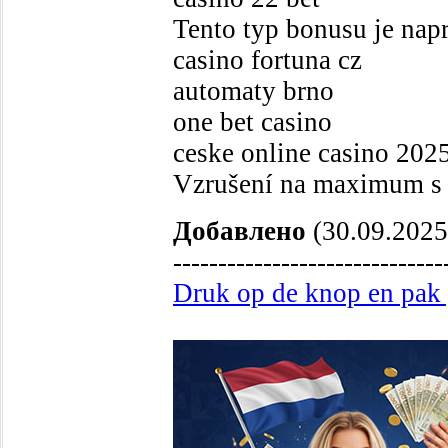
Tento typ bonusu je napr
casino fortuna cz
automaty brno
one bet casino
ceske online casino 202
Vzrušení na maximum s h
Добавлено
(30.09.2025
------------------------------
Druk op de knop en pak g