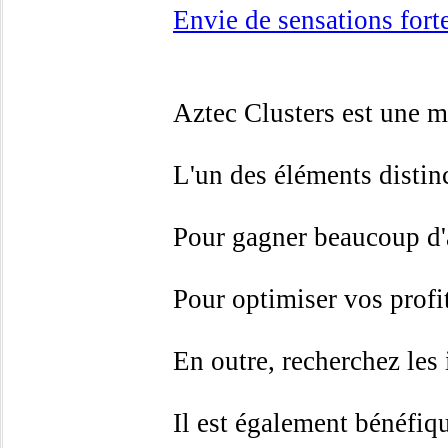
Envie de sensations forte
Aztec Clusters est une m
L'un des éléments distin
Pour gagner beaucoup d'a
Pour optimiser vos profi
En outre, recherchez les
Il est également bénéfiq