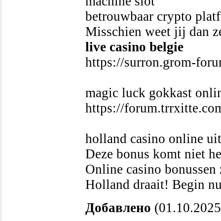
machine slot
betrouwbaar crypto plat
Misschien weet jij dan z
live casino belgie
https://surron.grom-fo
magic luck gokkast onli
https://forum.trrxitte
holland casino online ui
Deze bonus komt niet hee
Online casino bonussen z
Holland draait! Begin n
Добавлено
(01.10.2025