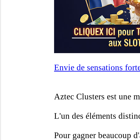
Envie de sensations forte
Aztec Clusters est une m
L'un des éléments distin
Pour gagner beaucoup d'a