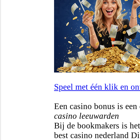
Speel met één klik en o
Een casino bonus is een 
casino leeuwarden
Bij de bookmakers is het
best casino nederland D