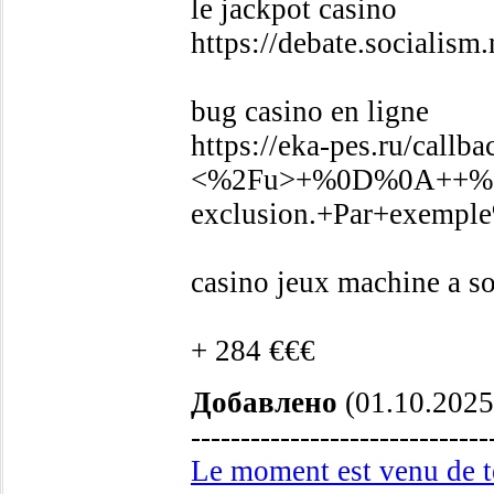
le jackpot casino
https://debate.socialis
bug casino en ligne
https://eka-pes.ru/
<%2Fu>+%0D%0A++%0D%0
exclusion.+Par+exe
casino jeux machine a s
+ 284 €€€
Добавлено
(01.10.2025
------------------------------
Le moment est venu de te